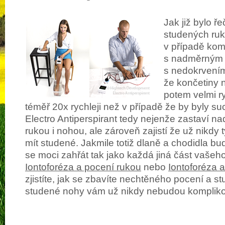
Jak již bylo ře
studených ru
v případě ko
s nadměrným 
s nedokrvením
že končetiny 
potem velmi r
téměř 20x rychleji než v případě že by byly su
Electro Antiperspirant tedy nejenže zastaví 
rukou i nohou, ale zároveň zajistí že už nikdy 
mít studené. Jakmile totiž dlaně a chodidla b
se moci zahřát tak jako každá jiná část vašeho
Iontoforéza a pocení rukou
nebo
Iontoforéza 
zjistíte, jak se zbavíte nechtěného pocení a s
studené nohy vám už nikdy nebudou komplikov