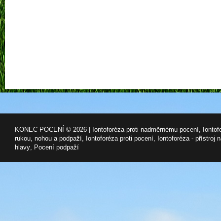
KONEC POCENÍ © 2026 |
Iontoforéza proti nadměrnému pocení
,
Ionto
rukou, nohou a podpaží
,
Iontoforéza proti pocení
,
Iontoforéza - přístroj 
hlavy
,
Pocení podpaží