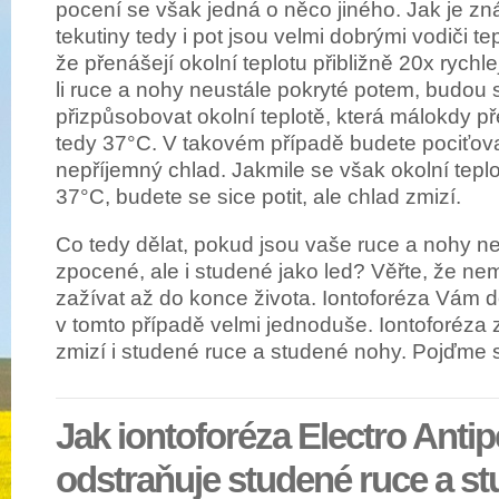
pocení se však jedná o něco jiného. Jak je z
tekutiny tedy i pot jsou velmi dobrými vodiči te
že přenášejí okolní teplotu přibližně 20x rychl
li ruce a nohy neustále pokryté potem, budou 
přizpůsobovat okolní teplotě, která málokdy př
tedy 37°C. V takovém případě budete pociťov
nepříjemný chlad. Jakmile se však okolní teplo
37°C, budete se sice potit, ale chlad zmizí.
Co tedy dělat, pokud jsou vaše ruce a nohy n
zpocené, ale i studené jako led? Věřte, že nem
zažívat až do konce života. Iontoforéza Vám 
v tomto případě velmi jednoduše. Iontoforéza 
zmizí i studené ruce a studené nohy. Pojďme s
Jak iontoforéza Electro Antip
odstraňuje studené ruce a s