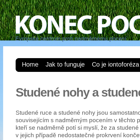
Home
Jak to funguje
Co je iontoforéza
Studené nohy a studen
Studené ruce a studené nohy jsou samostatno
souvisejícím s nadměrným pocením v těchto par
kteří se nadměrně potí si myslí, že za studen
v jejich případě nedostatečné prokrvení konč